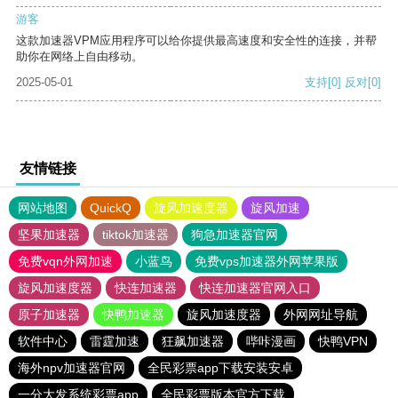
游客
这款加速器VPM应用程序可以给你提供最高速度和安全性的连接，并帮
助你在网络上自由移动。
2025-05-01
支持
[0]
反对
[0]
友情链接
网站地图
QuickQ
旋风加速度器
旋风加速
坚果加速器
tiktok加速器
狗急加速器官网
免费vqn外网加速
小蓝鸟
免费vps加速器外网苹果版
旋风加速度器
快连加速器
快连加速器官网入口
原子加速器
快鸭加速器
旋风加速度器
外网网址导航
软件中心
雷霆加速
狂飙加速器
哔咔漫画
快鸭VPN
海外npv加速器官网
全民彩票app下载安装安卓
一分大发系统彩票app
全民彩票版本官方下载