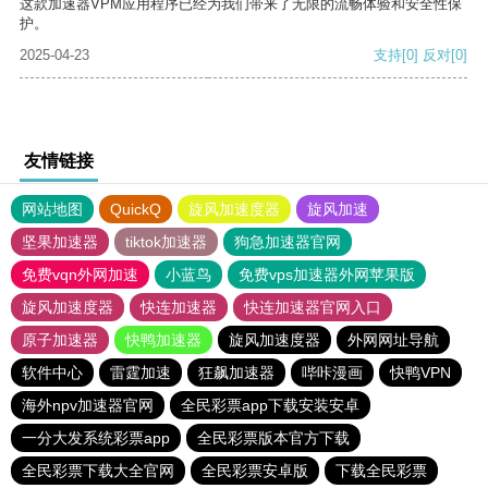
这款加速器VPM应用程序已经为我们带来了无限的流畅体验和安全性保
护。
2025-04-23
支持
[0]
反对
[0]
友情链接
网站地图
QuickQ
旋风加速度器
旋风加速
坚果加速器
tiktok加速器
狗急加速器官网
免费vqn外网加速
小蓝鸟
免费vps加速器外网苹果版
旋风加速度器
快连加速器
快连加速器官网入口
原子加速器
快鸭加速器
旋风加速度器
外网网址导航
软件中心
雷霆加速
狂飙加速器
哔咔漫画
快鸭VPN
海外npv加速器官网
全民彩票app下载安装安卓
一分大发系统彩票app
全民彩票版本官方下载
全民彩票下载大全官网
全民彩票安卓版
下载全民彩票