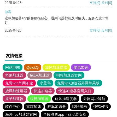
2025-04-23
支持
[0]
反对
[0]
游客
这款加速器app的客服很贴心，遇到问题都能及时解决，服务态度非常
好。
2025-04-23
支持
[0]
反对
[0]
友情链接
网站地图
QuickQ
旋风加速度器
旋风加速
坚果加速器
tiktok加速器
狗急加速器官网
免费vqn外网加速
小蓝鸟
免费vps加速器外网苹果版
旋风加速度器
快连加速器
快连加速器官网入口
原子加速器
快鸭加速器
旋风加速度器
外网网址导航
软件中心
雷霆加速
狂飙加速器
哔咔漫画
快鸭VPN
海外npv加速器官网
全民彩票app下载安装安卓