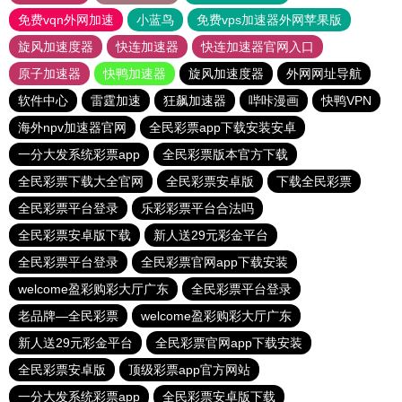
免费vqn外网加速
小蓝鸟
免费vps加速器外网苹果版
旋风加速度器
快连加速器
快连加速器官网入口
原子加速器
快鸭加速器
旋风加速度器
外网网址导航
软件中心
雷霆加速
狂飙加速器
哔咔漫画
快鸭VPN
海外npv加速器官网
全民彩票app下载安装安卓
一分大发系统彩票app
全民彩票版本官方下载
全民彩票下载大全官网
全民彩票安卓版
下载全民彩票
全民彩票平台登录
乐彩彩票平台合法吗
全民彩票安卓版下载
新人送29元彩金平台
全民彩票平台登录
全民彩票官网app下载安装
welcome盈彩购彩大厅广东
全民彩票平台登录
老品牌—全民彩票
welcome盈彩购彩大厅广东
新人送29元彩金平台
全民彩票官网app下载安装
全民彩票安卓版
顶级彩票app官方网站
一分大发系统彩票app
全民彩票安卓版下载