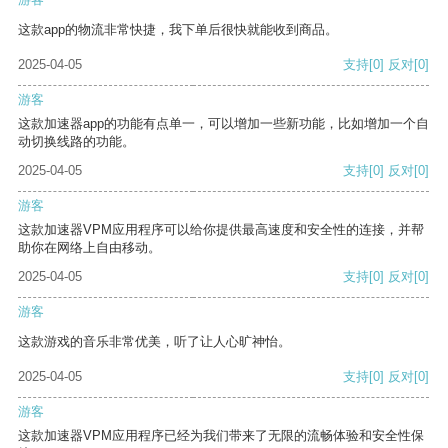
这款app的物流非常快捷，我下单后很快就能收到商品。
2025-04-05
支持
[0]
反对
[0]
游客
这款加速器app的功能有点单一，可以增加一些新功能，比如增加一个自
动切换线路的功能。
2025-04-05
支持
[0]
反对
[0]
游客
这款加速器VPM应用程序可以给你提供最高速度和安全性的连接，并帮
助你在网络上自由移动。
2025-04-05
支持
[0]
反对
[0]
游客
这款游戏的音乐非常优美，听了让人心旷神怡。
2025-04-05
支持
[0]
反对
[0]
游客
这款加速器VPM应用程序已经为我们带来了无限的流畅体验和安全性保