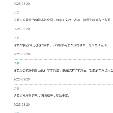
2025-03-20
游客
这款办公软件的功能非常全面，涵盖了文档、表格、演示文稿等各个方面
2025-03-20
游客
这款app是我社交的好帮手，让我能够与朋友保持联系，分享生活点滴。
2025-03-20
游客
这款办公软件的界面设计非常简洁，使用起来非常方便。功能的布局也很
2025-03-20
游客
这款游戏非常好玩，画面精美，玩法丰富。
2025-03-20