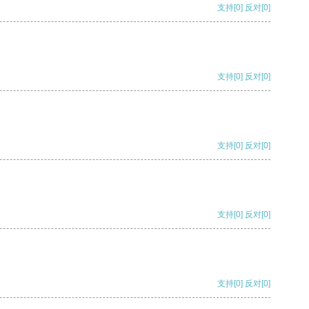
支持
[0]
反对
[0]
支持
[0]
反对
[0]
支持
[0]
反对
[0]
支持
[0]
反对
[0]
支持
[0]
反对
[0]