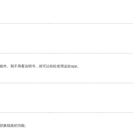
操作。我不用看说明书，就可以轻松使用这款app。
动切换线路的功能。