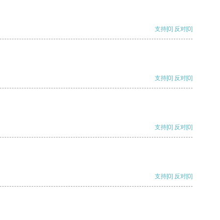
支持
[0]
反对
[0]
支持
[0]
反对
[0]
支持
[0]
反对
[0]
支持
[0]
反对
[0]