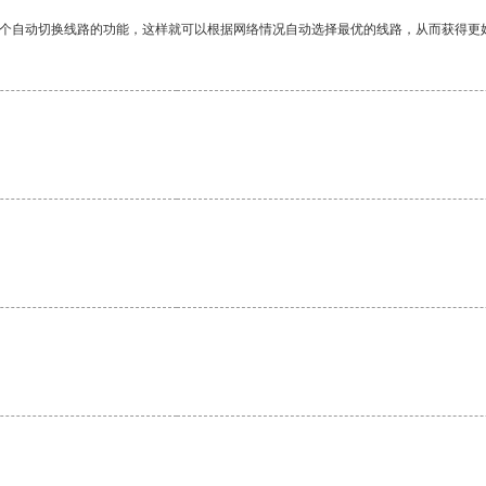
一个自动切换线路的功能，这样就可以根据网络情况自动选择最优的线路，从而获得更
。