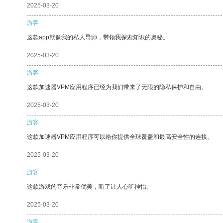
2025-03-20
游客
这款app就像我的私人导师，带领我探索知识的奥秘。
2025-03-20
游客
这款加速器VPM应用程序已经为我们带来了无限的隐私保护和自由。
2025-03-20
游客
这款加速器VPM应用程序可以给你提供全球覆盖和最高安全性的连接。
2025-03-20
游客
这款游戏的音乐非常优美，听了让人心旷神怡。
2025-03-20
游客