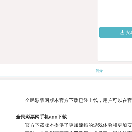
安
简介
全民彩票网版本官方下载已经上线，用户可以在官网
全民彩票网手机app下载
官方下载版本提供了更加流畅的游戏体验和更加安