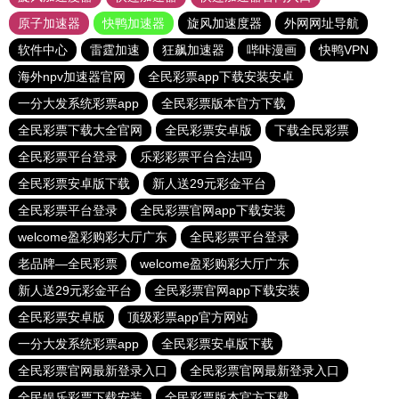
原子加速器
快鸭加速器
旋风加速度器
外网网址导航
软件中心
雷霆加速
狂飙加速器
哔咔漫画
快鸭VPN
海外npv加速器官网
全民彩票app下载安装安卓
一分大发系统彩票app
全民彩票版本官方下载
全民彩票下载大全官网
全民彩票安卓版
下载全民彩票
全民彩票平台登录
乐彩彩票平台合法吗
全民彩票安卓版下载
新人送29元彩金平台
全民彩票平台登录
全民彩票官网app下载安装
welcome盈彩购彩大厅广东
全民彩票平台登录
老品牌—全民彩票
welcome盈彩购彩大厅广东
新人送29元彩金平台
全民彩票官网app下载安装
全民彩票安卓版
顶级彩票app官方网站
一分大发系统彩票app
全民彩票安卓版下载
全民彩票官网最新登录入口
全民彩票官网最新登录入口
全民娱乐彩票下载安装
全民彩票版本官方下载