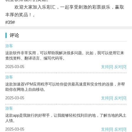
欢迎大家加入乐彩汇，一起享受刺激的彩票娱乐，赢取
丰厚的奖品！。
#39#
评论
游客
这款软件非常实用，可以帮助我解决很多问题。比如，我可以使用它来
查找资料、翻译语言、编写代码等。
2025-03-05
支持
[0]
反对
[0]
游客
这款加速器VPM应用程序可以给你提供最高速度和安全性的连接，并帮
助你在网络上自由移动。
2025-03-05
支持
[0]
反对
[0]
游客
这款app是我旅行的好帮手，让我能够轻松找到目的地，了解当地的风土
人情。
2025-03-05
支持
[0]
反对
[0]