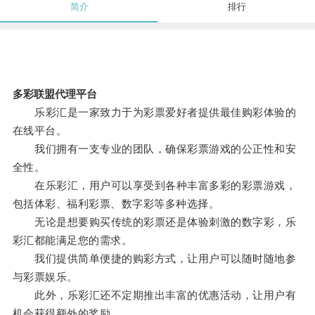
简介
排行
多彩联盟代理平台
乐彩汇是一家致力于为彩票爱好者提供最佳购彩体验的
在线平台。
我们拥有一支专业的团队，确保彩票游戏的公正性和安
全性。
在乐彩汇，用户可以享受到各种丰富多彩的彩票游戏，
包括体彩、福利彩票、数字彩等多种选择。
无论是想要购买传统的彩票还是体验刺激的数字彩，乐
彩汇都能满足您的需求。
我们提供简单便捷的购彩方式，让用户可以随时随地参
与彩票娱乐。
此外，乐彩汇还不定期推出丰富的优惠活动，让用户有
机会获得额外的奖励。