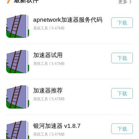
更多
apnetwork加速器服务代码
下载
系统工具
5.47MB
加速器试用
下载
系统工具
5.47MB
加速器推荐
下载
系统工具
5.47MB
银河加速器 v1.8.7
下载
系统工具
5.47MB