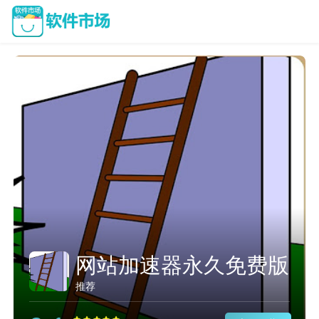
网站加速器永久免费版
推荐