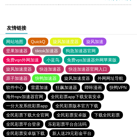
友情链接
网站地图
QuickQ
旋风加速度器
旋风加速
坚果加速器
tiktok加速器
狗急加速器官网
免费vqn外网加速
小蓝鸟
免费vps加速器外网苹果版
旋风加速度器
快连加速器
快连加速器官网入口
原子加速器
快鸭加速器
旋风加速度器
外网网址导航
软件中心
雷霆加速
狂飙加速器
哔咔漫画
快鸭VPN
海外npv加速器官网
全民彩票app下载安装安卓
一分大发系统彩票app
全民彩票版本官方下载
全民彩票下载大全官网
全民彩票安卓版
下载全民彩票
全民彩票平台登录
乐彩彩票平台合法吗
全民彩票安卓版下载
新人送29元彩金平台